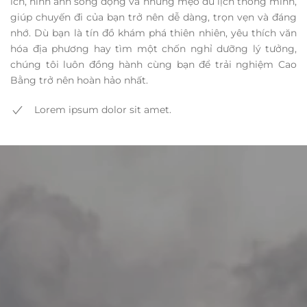
ích, hình ảnh sống động và những mẹo du lịch thông minh,
giúp chuyến đi của bạn trở nên dễ dàng, trọn vẹn và đáng
nhớ. Dù bạn là tín đồ khám phá thiên nhiên, yêu thích văn
hóa địa phương hay tìm một chốn nghỉ dưỡng lý tưởng,
chúng tôi luôn đồng hành cùng bạn để trải nghiệm Cao
Bằng trở nên hoàn hảo nhất.
Lorem ipsum dolor sit amet.