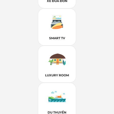
XE ĐƯA ĐÓN
SMART TV
LUXURY ROOM
DU THUYỀN