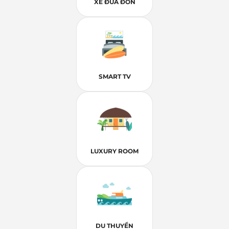
XE ĐƯA ĐÓN
SMART TV
LUXURY ROOM
DU THUYỀN