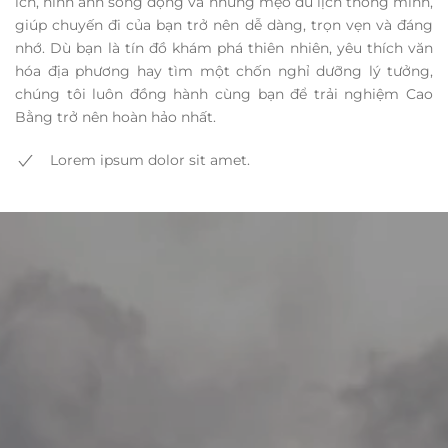
ích, hình ảnh sống động và những mẹo du lịch thông minh,
giúp chuyến đi của bạn trở nên dễ dàng, trọn vẹn và đáng
nhớ. Dù bạn là tín đồ khám phá thiên nhiên, yêu thích văn
hóa địa phương hay tìm một chốn nghỉ dưỡng lý tưởng,
chúng tôi luôn đồng hành cùng bạn để trải nghiệm Cao
Bằng trở nên hoàn hảo nhất.
Lorem ipsum dolor sit amet.