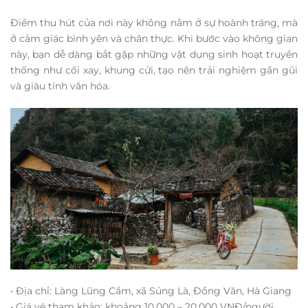
Điểm thu hút của nơi này không nằm ở sự hoành tráng, mà
ở cảm giác bình yên và chân thực. Khi bước vào không gian
này, bạn dễ dàng bắt gặp những vật dụng sinh hoạt truyền
thống như cối xay, khung cửi, tạo nên trải nghiệm gần gũi
và giàu tính văn hóa.
• Địa chỉ: Làng Lũng Cẩm, xã Sủng Là, Đồng Văn, Hà Giang
• Giá vé tham khảo: khoảng 10.000 – 20.000 VNĐ/người