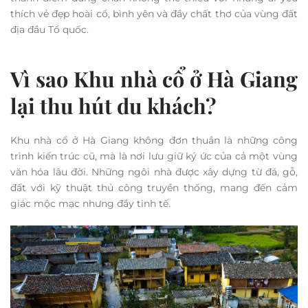
thích vẻ đẹp hoài cổ, bình yên và đầy chất thơ của vùng đất
địa đầu Tổ quốc.
Vì sao Khu nhà cổ ở Hà Giang
lại thu hút du khách?
Khu nhà cổ ở Hà Giang không đơn thuần là những công
trình kiến trúc cũ, mà là nơi lưu giữ ký ức của cả một vùng
văn hóa lâu đời. Những ngôi nhà được xây dựng từ đá, gỗ,
đất với kỹ thuật thủ công truyền thống, mang đến cảm
giác mộc mạc nhưng đầy tinh tế.