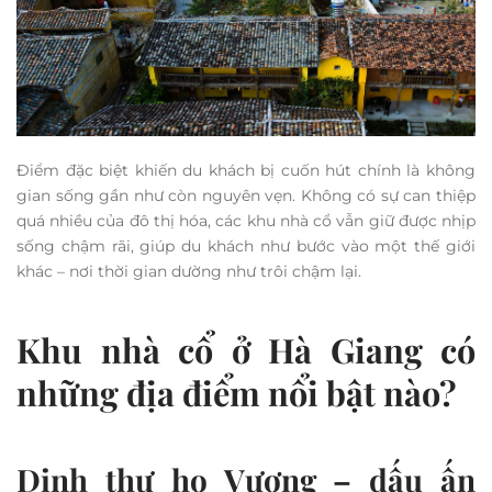
Điểm đặc biệt khiến du khách bị cuốn hút chính là không
gian sống gần như còn nguyên vẹn. Không có sự can thiệp
quá nhiều của đô thị hóa, các khu nhà cổ vẫn giữ được nhịp
sống chậm rãi, giúp du khách như bước vào một thế giới
khác – nơi thời gian dường như trôi chậm lại.
Khu nhà cổ ở Hà Giang có
những địa điểm nổi bật nào?
Dinh thự họ Vương – dấu ấn