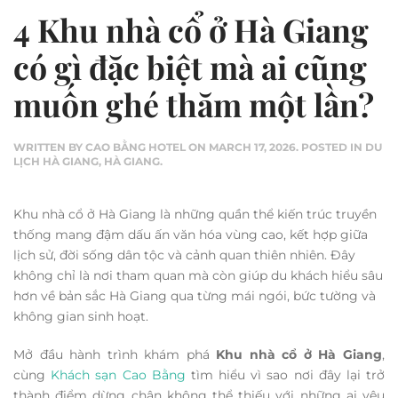
4 Khu nhà cổ ở Hà Giang
có gì đặc biệt mà ai cũng
muốn ghé thăm một lần?
WRITTEN BY
CAO BẰNG HOTEL
ON
MARCH 17, 2026
. POSTED IN
DU
LỊCH HÀ GIANG
,
HÀ GIANG
.
Khu nhà cổ ở Hà Giang là những quần thể kiến trúc truyền
thống mang đậm dấu ấn văn hóa vùng cao, kết hợp giữa
lịch sử, đời sống dân tộc và cảnh quan thiên nhiên. Đây
không chỉ là nơi tham quan mà còn giúp du khách hiểu sâu
hơn về bản sắc Hà Giang qua từng mái ngói, bức tường và
không gian sinh hoạt.
Mở đầu hành trình khám phá
Khu nhà cổ ở Hà Giang
,
cùng
Khách sạn Cao Bằng
tìm hiểu vì sao nơi đây lại trở
thành điểm dừng chân không thể thiếu với những ai yêu