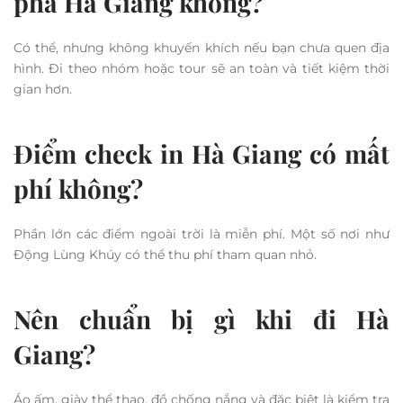
Điểm check in Hà Giang lần
đầu
Nếu bạn lần đầu đi Hà Giang, nên ưu tiên di chuyển bằng xe
máy để có thể chủ động dừng lại ở các điểm check in. Tuy
nhiên, cần đảm bảo tay lái vững vì địa hình đèo núi khá
phức tạp.
Ngoài ra, nên xuất phát sớm trong ngày để tránh sương mù
và có đủ thời gian khám phá. Một lưu ý quan trọng là
không nên di chuyển ban đêm ở các cung đường đèo vì
tầm nhìn hạn chế và nguy hiểm.
Những câu hỏi thường gặp về
Điểm check in Hà Giang