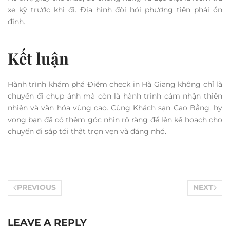
Điểm check in Hà Giang nào dễ
đi nhất cho người mới?
Cổng trời và Núi Đôi Quản Bạ là hai địa điểm dễ tiếp cận
nhất. Đường đi rõ ràng và không quá nguy hiểm nếu di
chuyển ban ngày.
Có nên đi một mình để khám
phá Hà Giang không?
Có thể, nhưng không khuyến khích nếu bạn chưa quen địa
hình. Đi theo nhóm hoặc tour sẽ an toàn và tiết kiệm thời
gian hơn.