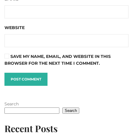
chuyến đi chụp ảnh mà còn là hành trình cảm nhận thiên
nhiên và văn hóa vùng cao. Cùng Khách sạn Cao Bằng, hy
vọng bạn đã có thêm góc nhìn rõ ràng để lên kế hoạch cho
chuyến đi sắp tới thật trọn vẹn và đáng nhớ.
PREVIOUS
NEXT
LEAVE A REPLY
Your email address will not be published. Required fields
are marked
*
COMMENT