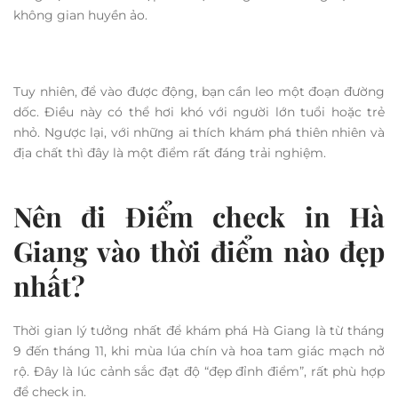
Điểm mạnh của nơi này là tính chân thực. Bạn có thể ở
homestay, ăn món địa phương và tìm hiểu đời sống người
Dao. Tuy nhiên, nếu bạn chỉ tìm nơi chụp ảnh nhanh thì có
thể sẽ không cảm nhận hết giá trị của địa điểm này.
Điểm check in Hà Giang tại
Động Lùng Khúy có phù hợp với
mọi du khách?
Động Lùng Khúy là một trong những hang động đẹp nhất
khu vực Quản Bạ. Với hệ thống thạch nhũ đa dạng, ánh