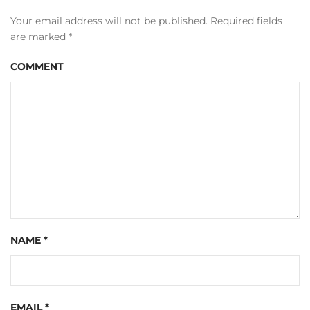
Điểm check in Hà Giang có mất
phí không?
Phần lớn các điểm ngoài trời là miễn phí. Một số nơi như
Động Lùng Khúy có thể thu phí tham quan nhỏ.
Nên chuẩn bị gì khi đi Hà
Giang?
Áo ấm, giày thể thao, đồ chống nắng và đặc biệt là kiểm tra
xe kỹ trước khi đi. Địa hình đòi hỏi phương tiện phải ổn
định.
Kết luận
Hành trình khám phá Điểm check in Hà Giang không chỉ là