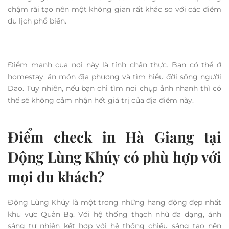
nhiên, nếu bạn yêu thích concept ảnh tối giản, thiên nhiên
hoang sơ thì đây là một điểm check in rất đáng cân nhắc.
Điểm check in Hà Giang tại làng
Nậm Đăm có gì khác biệt?
Làng văn hóa Nậm Đăm không phải là nơi để chụp ảnh
“check in” đơn thuần, mà là nơi để trải nghiệm văn hóa.
Những ngôi nhà trình tường, con đường đất và nhịp sống
chậm rãi tạo nên một không gian rất khác so với các điểm
du lịch phổ biến.