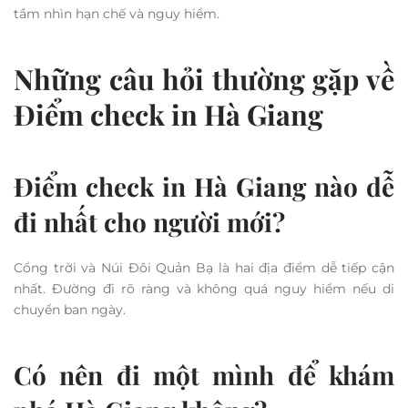
địa chất thì đây là một điểm rất đáng trải nghiệm.
Nên đi Điểm check in Hà
Giang vào thời điểm nào đẹp
nhất?
Thời gian lý tưởng nhất để khám phá Hà Giang là từ tháng
9 đến tháng 11, khi mùa lúa chín và hoa tam giác mạch nở
rộ. Đây là lúc cảnh sắc đạt độ “đẹp đỉnh điểm”, rất phù hợp
để check in.
Ngoài ra, tháng 3 đến tháng 5 cũng là thời điểm đáng cân
nhắc với thời tiết dễ chịu, ít mưa. Tuy nhiên, cảnh quan sẽ
thiên về màu xanh hơn là sắc vàng hoặc hồng đặc trưng.
Kinh nghiệm thực tế khi đi