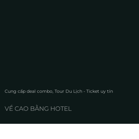
SAVE MY NAME, EMAIL, AND WEBSITE IN THIS
BROWSER FOR THE NEXT TIME I COMMENT.
POST COMMENT
Search
Search
Recent Posts
Dốc Thẩm Mã có gì hấp dẫn để trở thành cung đường
khiến du khách mê mẩn?
Dốc ở Hà Giang có gì đặc biệt mà khiến dân phượt mê
mẩn đến vậy?
Làng HMông Pả Vi có gì hấp dẫn khiến du khách mê
mẩn khi đến Hà Giang?